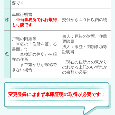
要です
車庫証明書
④
※当事務所で代行取得
交付から４０日以内の物
も可能です
個人：戸籍の附票、住民
戸籍の附票等
票除票
※②の「住所を証する
法人：履歴・閉鎖事項等
書面」で
証明書
⑤
車検証の住所から現
在の住所
（現在の住所との繋がり
まで繋がりが確認で
のわかる上記のいずれか
きない場合
の書類が必要）
変更登録にはまず車庫証明の取得が必要です！