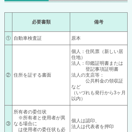
必要書類
備考
①
自動車検査証
原本
個人：住民票（新しい居
住地）
法人：印鑑証明書または
登記事項証明書
②
住所を証する書面
法人の支店等：
公共料金の領収証
など
（いづれも発行から3ヶ月
以内）
所有者の委任状
※所有者と使用者が異
個人は認印、
③
なる場合に
法人は代表者を押印
は使用者の委任状も必