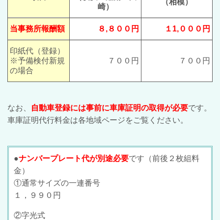
（相模）
崎）
当事務所報酬額
８,８００円
１1,０００円
印紙代（登録）
※予備検付新規
７００円
７００円
の場合
なお、
自動車登録には事前に車庫証明の取得が必要
です。
車庫証明代行料金は各地域ページをご覧ください。
●
ナンバープレート代が別途必要
です（前後２枚組料
金）
①通常サイズの一連番号
１，９９０円
②字光式