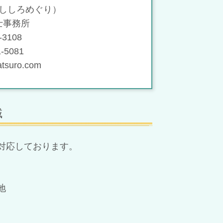
ししろめぐり）
士事務所
3108
-5081
atsuro.com
域
対応しております。
地