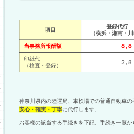
登録代行
項目
（横浜・湘南・川
当事務所報酬額
８,
印紙代
２,
（検査・登録）
神奈川県内の陸運局、車検場での普通自動車の
安心・確実・丁寧
に
代行します。
お客様の該当する手続きを下記、手続き一覧か